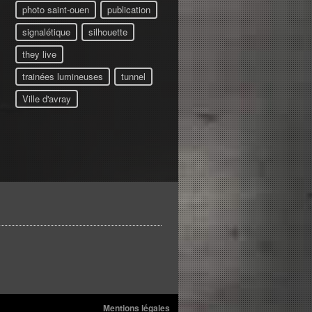
photo saint-ouen
publication
signalétique
silhouette
they live
trainées lumineuses
tunnel
Ville d'avray
Mentions légales