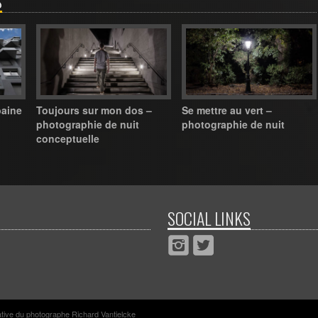
S
baine
Toujours sur mon dos –
Se mettre au vert –
photographie de nuit
photographie de nuit
conceptuelle
SOCIAL LINKS
rative du photographe Richard Vantielcke