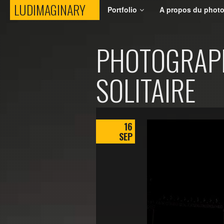
LUDIMAGINARY
LUDIMAGINARY
Portfolio
A propos du phot
PHOTOGRAPH
SOLITAIRE
16
SEP