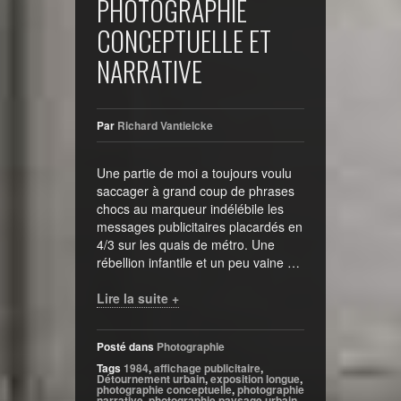
PHOTOGRAPHIE
CONCEPTUELLE ET
NARRATIVE
Par
Richard Vantielcke
Une partie de moi a toujours voulu
saccager à grand coup de phrases
chocs au marqueur indélébile les
messages publicitaires placardés en
4/3 sur les quais de métro. Une
rébellion infantile et un peu vaine …
Lire la suite +
Posté dans
Photographie
Tags
1984
,
affichage publicitaire
,
Détournement urbain
,
exposition longue
,
photographie conceptuelle
,
photographie
narrative
,
photographie paysage urbain
,