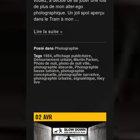
voulez, a décidé de se jouer une fois
de plus de mon alter-ego
photographique. Un joli spot aperçu
dans le Tram à mon …
Lire la suite +
Posté dans
Photographie
Tags
1984
,
affichage publicitaire
,
Détournement urbain
,
Martin Parker
,
Photo de nuit
,
photo de nuit ville
,
photographie absurde
,
Photographie
basse lumière
,
photographie
conceptuelle
,
photographie narrative
,
photographie urbaine
,
signalétique
,
they
live
02
AVR