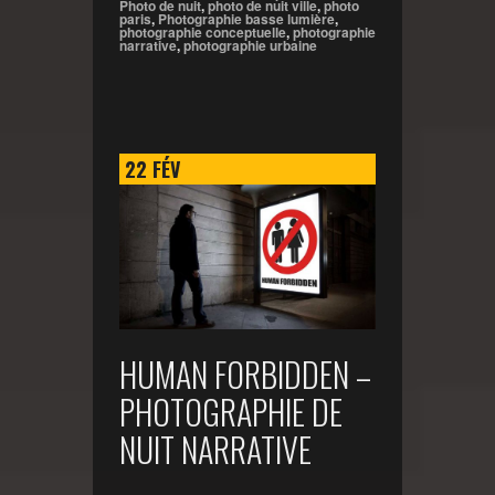
Photo de nuit
,
photo de nuit ville
,
photo
paris
,
Photographie basse lumière
,
photographie conceptuelle
,
photographie
narrative
,
photographie urbaine
22
FÉV
HUMAN FORBIDDEN –
PHOTOGRAPHIE DE
NUIT NARRATIVE