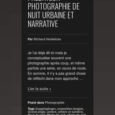
PHOTOGRAPHIE DE
NUIT URBAINE ET
NARRATIVE
Par
Richard Vantielcke
Je l’ai déjà dit ici mais je
conceptualise souvent une
photographie après coup, et même
parfois une série, en cours de route.
En somme, il n’y a pas grand chose
de réfléchi dans mon approche …
Lire la suite +
Posté dans
Photographie
Tags
Doppelgänger
,
exposition longue
,
Grand angle
,
ombre
,
ombre et lumière
,
Peur du noir
,
Photo de nuit
,
photo de nuit