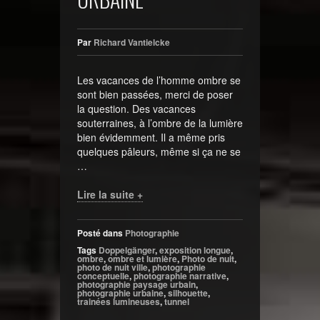
Par
Richard Vantielcke
Les vacances de l’homme ombre se
sont bien passées, merci de poser
la question. Des vacances
souterraines, à l’ombre de la lumière
bien évidemment. Il a même pris
quelques pâleurs, même si ça ne se
…
Lire la suite +
Posté dans
Photographie
Tags
Doppelgänger
,
exposition longue
,
ombre
,
ombre et lumière
,
Photo de nuit
,
photo de nuit ville
,
photographie
conceptuelle
,
photographie narrative
,
photographie paysage urbain
,
photographie urbaine
,
silhouette
,
trainées lumineuses
,
tunnel