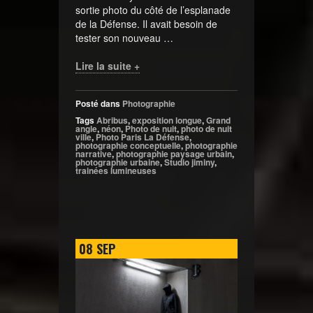
sortie photo du côté de l’esplanade
de la Défense. Il avait besoin de
tester son nouveau …
Lire la suite +
Posté dans
Photographie
Tags
Abribus
,
exposition longue
,
Grand
angle
,
néon
,
Photo de nuit
,
photo de nuit
ville
,
Photo Paris La Défense
,
photographie conceptuelle
,
photographie
narrative
,
photographie paysage urbain
,
photographie urbaine
,
Studio jiminy
,
trainées lumineuses
08
SEP