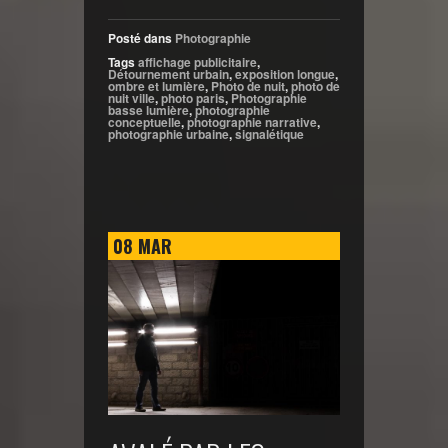
Posté dans
Photographie
Tags
affichage publicitaire
,
Détournement urbain
,
exposition longue
,
ombre et lumière
,
Photo de nuit
,
photo de
nuit ville
,
photo paris
,
Photographie
basse lumière
,
photographie
conceptuelle
,
photographie narrative
,
photographie urbaine
,
signalétique
08
MAR