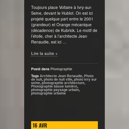
Toujours place Voltaire à Ivry-sur-
Seine, devant le Hublot. On est ici
projeté quelque part entre le 2001
(grandeur) et Orange mécanique
(décadence) de Kubrick. Le motif de
l’étoile, cher à l’architecte Jean
Renaudie, est ici …
Lire la suite +
Posté dans
Photographie
Tags
Architecte Jean Renaudie
,
Photo
de nuit
,
photo de nuit ville
,
photo ivry sur
seine
,
photographie architecture
,
Photographie basse lumière
,
photographie paysage urbain
,
photographie urbaine
16
AVR