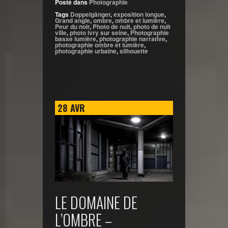
Posté dans
Photographie
Tags
Doppelgänger
,
exposition longue
,
Grand angle
,
ombre
,
ombre et lumière
,
Peur du noir
,
Photo de nuit
,
photo de nuit
ville
,
photo ivry sur seine
,
Photographie
basse lumière
,
photographie narrative
,
photographie ombre et lumière
,
photographie urbaine
,
silhouette
28
AVR
LE DOMAINE DE
L’OMBRE –