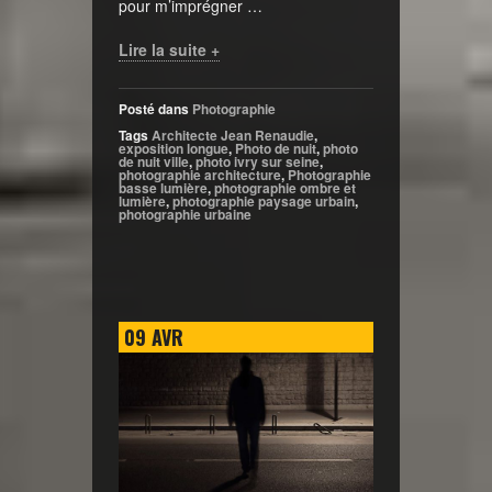
pour m’imprégner …
Lire la suite +
Posté dans
Photographie
Tags
Architecte Jean Renaudie
,
exposition longue
,
Photo de nuit
,
photo
de nuit ville
,
photo ivry sur seine
,
photographie architecture
,
Photographie
basse lumière
,
photographie ombre et
lumière
,
photographie paysage urbain
,
photographie urbaine
09
AVR