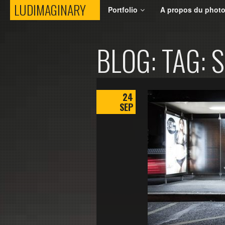
LUDIMAGINARY
LUDIMAGINARY
Portfolio
A propos du phot
BLOG: TAG: 
24
SEP