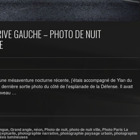
 RIVE GAUCHE – PHOTO DE NUIT
E
 une mésaventure nocturne récente, j’étais accompagné de Ylan du
 dernière sortie photo du côté de l’esplanade de la Défense. Il avait
ouveau …
ongue
,
Grand angle
,
néon
,
Photo de nuit
,
photo de nuit ville
,
Photo Paris La
ceptuelle
,
photographie narrative
,
photographie paysage urbain
,
photographie
nées lumineuses