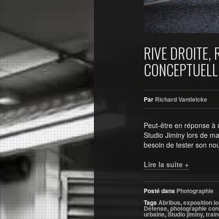
RIVE DROITE,
CONCEPTUELL
Par
Richard Vantielcke
Peut-être en réponse à
Studio Jiminy lors de ma
besoin de tester son n
Lire la suite +
Posté dans
Photographie
Tags
Abribus
,
exposition l
Défense
,
photographie con
urbaine
,
Studio jiminy
,
trai