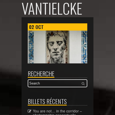
VANTIELCKE
02
OCT
RECHERCHE
BILLETS RÉCENTS
You are not… in the corridor –
photographie conceptuelle