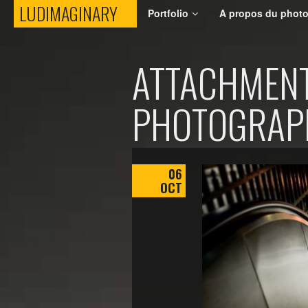
LUDIMAGINARY
LUDIMAGINARY
Portfolio
A propos du phot
ATTACHMENT:
PHOTOGRAPH
06
OCT