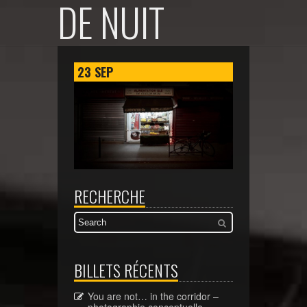
DE NUIT
23
SEP
RECHERCHE
BILLETS RÉCENTS
You are not… in the corridor –
photographie conceptuelle