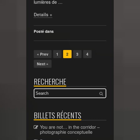
lumières de …
Details +
Posté dans
« Prev
1
2
3
4
Next »
RECHERCHE
BILLETS RÉCENTS
You are not… in the corridor –
photographie conceptuelle