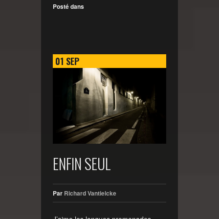
Posté dans
01
SEP
ENFIN SEUL
Par
Richard Vantielcke
J’aime les longues promenades