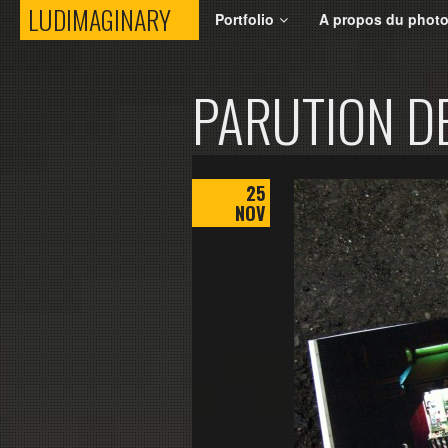
LUDIMAGINARY
LUDIMAGINARY
Portfolio
A propos du phot
PARUTION DE
25
NOV