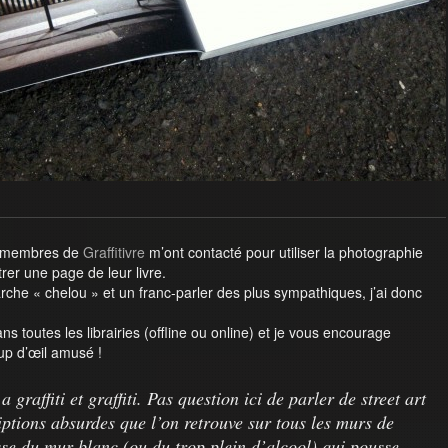
s membres de
Graffitivre
m’ont contacté pour utiliser la photographie
rer une page de leur livre.
rche « chelou » et un franc-parler des plus sympathiques, j’ai donc
ans toutes les librairies (offline ou online) et je vous encourage
up d’œil amusé !
a graffiti et graffiti. Pas question ici de parler de street art
iptions absurdes que l’on retrouve sur tous les murs de
sse du mur blanc (ou du trop plein d’alcool) qui pousse