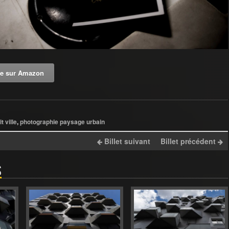
re sur Amazon
t ville
,
photographie paysage urbain
Billet suivant
Billet précédent
S