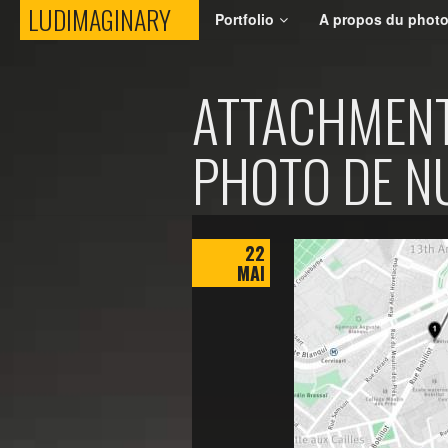
LUDIMAGINARY
LUDIMAGINARY
Portfolio
A propos du phot
ATTACHMENT:
PHOTO DE NU
22
MAI