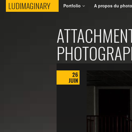
LUDIMAGINARY
LUDIMAGINARY
Portfolio
A propos du phot
ATTACHMENT
PHOTOGRAPH
26
JUIN