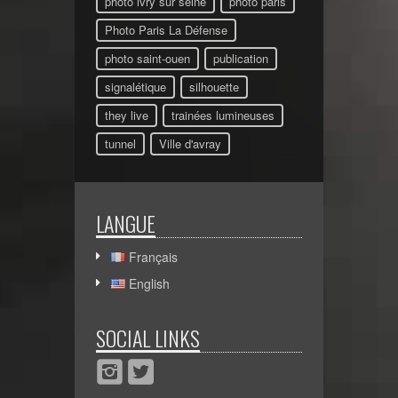
photo ivry sur seine
photo paris
Photo Paris La Défense
photo saint-ouen
publication
signalétique
silhouette
they live
trainées lumineuses
tunnel
Ville d'avray
LANGUE
Français
English
SOCIAL LINKS