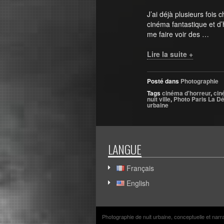
J’ai déjà plusieurs foi
cinéma fantastique et d’
me faire voir des …
Lire la suite +
Posté dans
Photographie
Tags
cinéma d'horreur
,
cin
nuit ville
,
Photo Paris La D
urbaine
LANGUE
Français
English
Photographie de nuit urbaine, conceptuelle et nar