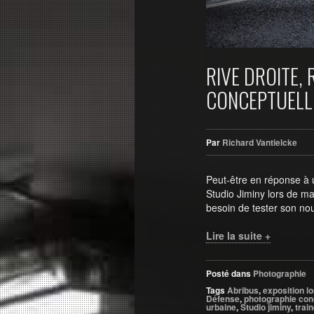
RIVE DROITE,
CONCEPTUELL
Par
Richard Vantielcke
Peut-être en réponse à
Studio Jiminy lors de ma
besoin de tester son n
Lire la suite +
Posté dans
Photographie
Tags
Abribus
,
exposition l
Défense
,
photographie con
urbaine
,
Studio jiminy
,
trai