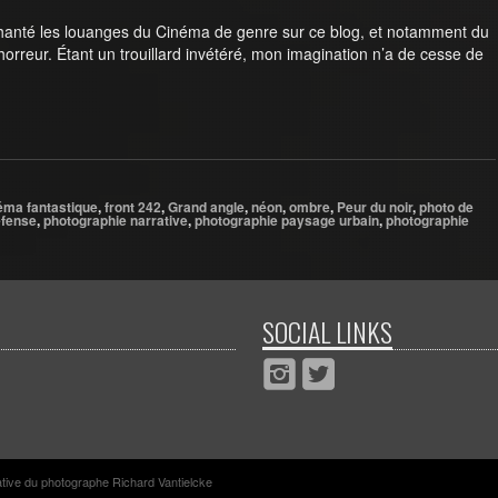
s chanté les louanges du Cinéma de genre sur ce blog, et notamment du
horreur. Étant un trouillard invétéré, mon imagination n’a de cesse de
éma fantastique
,
front 242
,
Grand angle
,
néon
,
ombre
,
Peur du noir
,
photo de
éfense
,
photographie narrative
,
photographie paysage urbain
,
photographie
SOCIAL LINKS
rative du photographe Richard Vantielcke