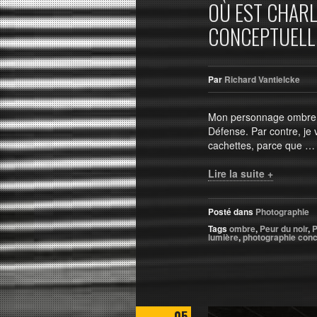
OÙ EST CHARL
CONCEPTUELL
Par
Richard Vantielcke
Mon personnage ombre a 
Défense. Par contre, je v
cachettes, parce que …
Lire la suite +
Posté dans
Photographie
Tags
ombre
,
Peur du noir
,
P
lumière
,
photographie conc
05