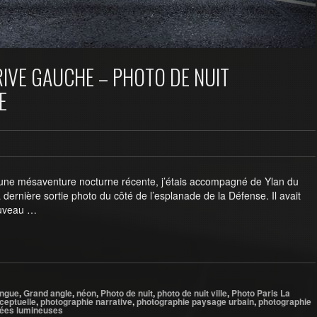
 RIVE GAUCHE – PHOTO DE NUIT
E
 une mésaventure nocturne récente, j’étais accompagné de Ylan du
 dernière sortie photo du côté de l’esplanade de la Défense. Il avait
ouveau …
ongue
,
Grand angle
,
néon
,
Photo de nuit
,
photo de nuit ville
,
Photo Paris La
ceptuelle
,
photographie narrative
,
photographie paysage urbain
,
photographie
nées lumineuses