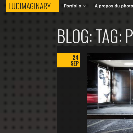
LUDIMAGINARY
LUDIMAGINARY
Portfolio
A propos du phot
BLOG: TAG: 
24
SEP